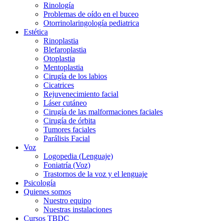
Rinología
Problemas de oído en el buceo
Otorrinolaringología pediatrica
Estética
Rinoplastia
Blefaroplastia
Otoplastia
Mentoplastia
Cirugía de los labios
Cicatrices
Rejuvenecimiento facial
Láser cutáneo
Cirugía de las malformaciones faciales
Cirugía de órbita
Tumores faciales
Parálisis Facial
Voz
Logopedia (Lenguaje)
Foniatría (Voz)
Trastornos de la voz y el lenguaje
Psicología
Quienes somos
Nuestro equipo
Nuestras instalaciones
Cursos TBDC