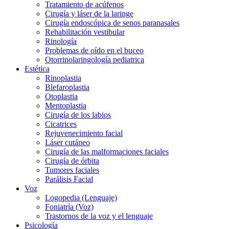
Tratamiento de acúfenos
Cirugía y láser de la laringe
Cirugía endoscópica de senos paranasales
Rehabilitación vestibular
Rinología
Problemas de oído en el buceo
Otorrinolaringología pediatrica
Estética
Rinoplastia
Blefaroplastia
Otoplastia
Mentoplastia
Cirugía de los labios
Cicatrices
Rejuvenecimiento facial
Láser cutáneo
Cirugía de las malformaciones faciales
Cirugía de órbita
Tumores faciales
Parálisis Facial
Voz
Logopedia (Lenguaje)
Foniatría (Voz)
Trastornos de la voz y el lenguaje
Psicología