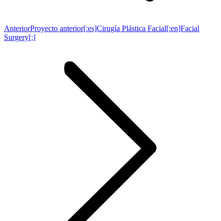
Anterior
Proyecto anterior
[:es]Cirugía Plástica Facial[:en]Facial
Surgery[:]