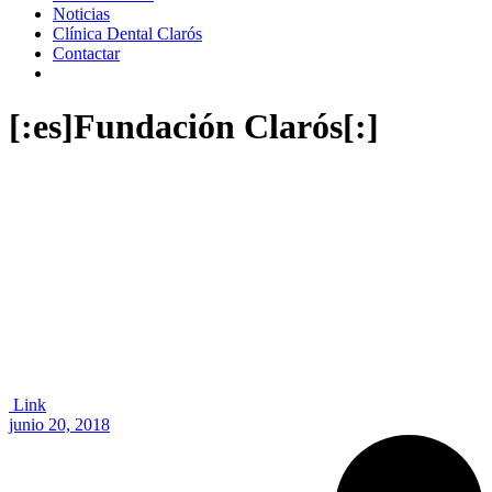
Noticias
Clínica Dental Clarós
Contactar
[:es]Fundación Clarós[:]
Link
junio 20, 2018