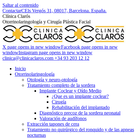
Saltar al contenido
Contactar
CEls Vergós 31, 08017, Barcelona. España.
Clí­nica Clarós
Otorrinolaringología y Cirugía Plástica Facial
X page opens in new window
Facebook page opens in new
window
Instagram page opens in new window
clinica@clinicaclaros.com
+34 93 203 12 12
Inicio
Otorrinolaringología
Otología y neuro-otología
Tratamiento completo de la sordera
Implante Coclear y Oído Medio
¿Que es un implante coclear?
Cirugía
Rehabilitación del implantado
Diagnóstico precoz de la sordera neonatal
Valoración de audífonos
Extracción tapones de cera
Tratamiento no quirúrgico del ronquido y de las apneas
nocturnas