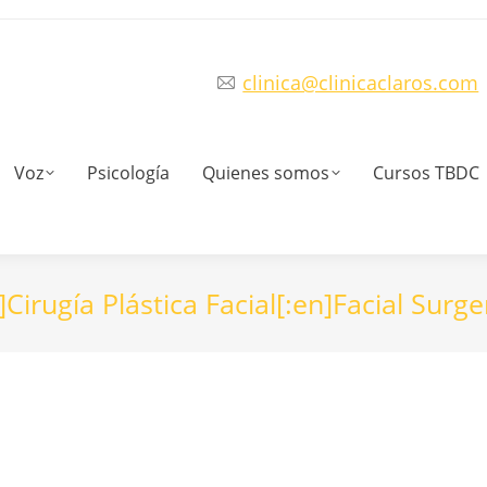
clinica@clinicaclaros.com
Voz
Psicología
Quienes somos
Cursos TBDC
]Cirugía Plástica Facial[:en]Facial Surge