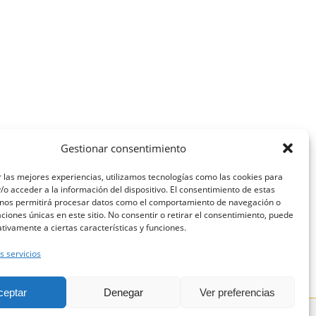
Gestionar consentimiento
 las mejores experiencias, utilizamos tecnologías como las cookies para
o acceder a la información del dispositivo. El consentimiento de estas
 nos permitirá procesar datos como el comportamiento de navegación o
caciones únicas en este sitio. No consentir o retirar el consentimiento, puede
SIGUIENTE
tivamente a ciertas características y funciones.
[:es]Fundación Clarós[:]
s servicios
ceptar
Denegar
Ver preferencias
Política de Privacidad