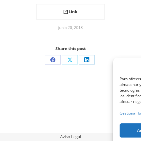
Link
junio 20, 2018
Share this post
Share
Share
Share
on
on
on
Para ofrecer
Facebook
X
LinkedIn
almacenar y/
tecnologías
las identifi
afectar nega
Proyecto
siguiente
Gestionar lo
A
Aviso Legal