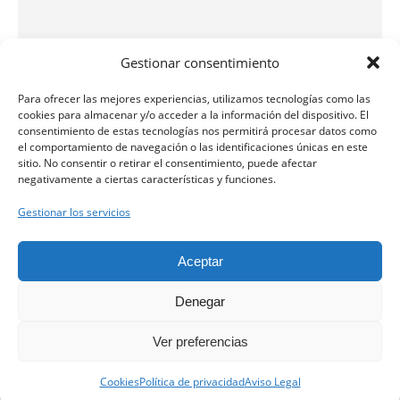
Gestionar consentimiento
Para ofrecer las mejores experiencias, utilizamos tecnologías como las
cookies para almacenar y/o acceder a la información del dispositivo. El
consentimiento de estas tecnologías nos permitirá procesar datos como
el comportamiento de navegación o las identificaciones únicas en este
sitio. No consentir o retirar el consentimiento, puede afectar
negativamente a ciertas características y funciones.
Equipo de Rehabilitación Vestibular
Gestionar los servicios
Clínica Clarós ©
Aceptar
Denegar
Aviso Legal
Ver preferencias
Política de Privacidad
Contacta con nosotros.
Política de Cookies
Cookies
Política de privacidad
Aviso Legal
Open ch