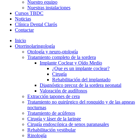
Nuestro equipo
Nuestras instalaciones
Cursos TBDC
Noticias
Clínica Dental Clarós
Contactar
Inicio
Otorrinolaringología
Otología y neuro-otología
Tratamiento completo de la sordera
Implante Coclear y Oído Medio
¿Que es un implante coclear?
Cirugía
Rehabilitación del implantado
Diagnóstico precoz de la sordera neonatal
Valoración de audífonos
Extracción tapones de cera
Tratamiento no quirúrgico del ronquido y de las apneas
nocturnas
Tratamiento de acúfenos
Cirugía y láser de la laringe
Cirugía endoscópica de senos paranasales
Rehabilitación vestibular
Rinología