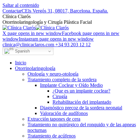
Saltar al contenido
Contactar
CEls Vergós 31, 08017, Barcelona. España.
Clí­nica Clarós
Otorrinolaringología y Cirugía Plástica Facial
X page opens in new window
Facebook page opens in new
window
Instagram page opens in new window
clinica@clinicaclaros.com
+34 93 203 12 12
Spanish
Inicio
Otorrinolaringología
Otología y neuro-otología
Tratamiento completo de la sordera
Implante Coclear y Oído Medio
¿Que es un implante coclear?
Cirugía
Rehabilitación del implantado
Diagnóstico precoz de la sordera neonatal
Valoración de audífonos
Extracción tapones de cera
Tratamiento no quirúrgico del ronquido y de las apneas
nocturnas
Tratamiento de acúfenos