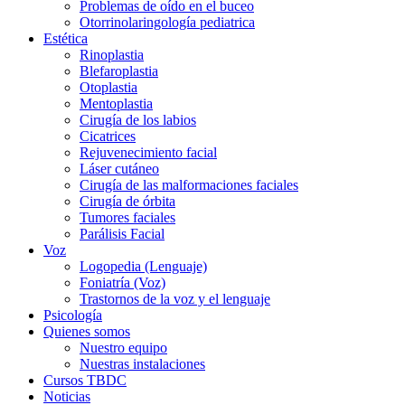
Problemas de oído en el buceo
Otorrinolaringología pediatrica
Estética
Rinoplastia
Blefaroplastia
Otoplastia
Mentoplastia
Cirugía de los labios
Cicatrices
Rejuvenecimiento facial
Láser cutáneo
Cirugía de las malformaciones faciales
Cirugía de órbita
Tumores faciales
Parálisis Facial
Voz
Logopedia (Lenguaje)
Foniatría (Voz)
Trastornos de la voz y el lenguaje
Psicología
Quienes somos
Nuestro equipo
Nuestras instalaciones
Cursos TBDC
Noticias