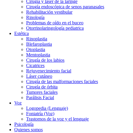
Cirugía y láser de la laringe
Cirugía endoscópica de senos paranasales
Rehabilitación vestibular
Rinología
Problemas de oído en el buceo
Otorrinolaringología pediatrica
Estética
Rinoplastia
Blefaroplastia
Otoplastia
Mentoplastia
Cirugía de los labios
Cicatrices
Rejuvenecimiento facial
Láser cutáneo
Cirugía de las malformaciones faciales
Cirugía de órbita
Tumores faciales
Parálisis Facial
Voz
Logopedia (Lenguaje)
Foniatría (Voz)
Trastornos de la voz y el lenguaje
Psicología
Quienes somos