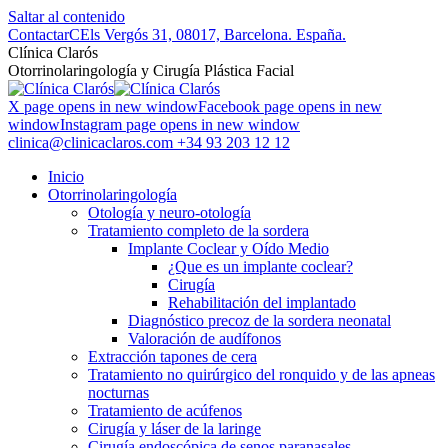
Saltar al contenido
Contactar
CEls Vergós 31, 08017, Barcelona. España.
Clí­nica Clarós
Otorrinolaringología y Cirugía Plástica Facial
X page opens in new window
Facebook page opens in new
window
Instagram page opens in new window
clinica@clinicaclaros.com
+34 93 203 12 12
Inicio
Otorrinolaringología
Otología y neuro-otología
Tratamiento completo de la sordera
Implante Coclear y Oído Medio
¿Que es un implante coclear?
Cirugía
Rehabilitación del implantado
Diagnóstico precoz de la sordera neonatal
Valoración de audífonos
Extracción tapones de cera
Tratamiento no quirúrgico del ronquido y de las apneas
nocturnas
Tratamiento de acúfenos
Cirugía y láser de la laringe
Cirugía endoscópica de senos paranasales