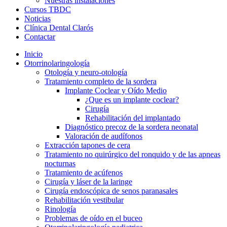
Nuestras instalaciones
Cursos TBDC
Noticias
Clínica Dental Clarós
Contactar
Inicio
Otorrinolaringología
Otología y neuro-otología
Tratamiento completo de la sordera
Implante Coclear y Oído Medio
¿Que es un implante coclear?
Cirugía
Rehabilitación del implantado
Diagnóstico precoz de la sordera neonatal
Valoración de audífonos
Extracción tapones de cera
Tratamiento no quirúrgico del ronquido y de las apneas
nocturnas
Tratamiento de acúfenos
Cirugía y láser de la laringe
Cirugía endoscópica de senos paranasales
Rehabilitación vestibular
Rinología
Problemas de oído en el buceo