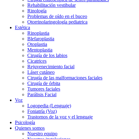
Rehabilitación vestibular
Rinología
Problemas de oído en el buceo
Otorrinolaringología pediatrica
Estética
Rinoplastia
Blefaroplastia
Otoplastia
Mentoplastia
Cirugía de los labios
Cicatrices
Rejuvenecimiento facial
Láser cutáneo
Cirugía de las malformaciones faciales
Cirugía de órbita
Tumores faciales
Parálisis Facial
Voz
Logopedia (Lenguaje)
Foniatría (Voz)
Trastornos de la voz y el lenguaje
Psicología
Quienes somos
Nuestro equipo