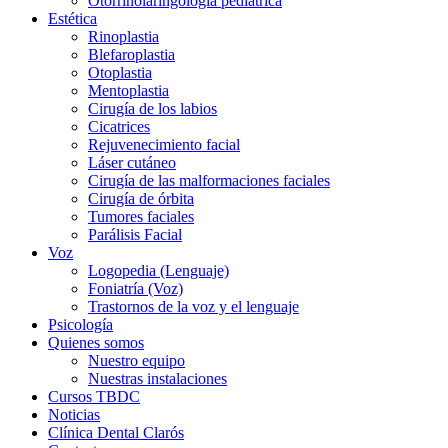
Otorrinolaringología pediatrica
Estética
Rinoplastia
Blefaroplastia
Otoplastia
Mentoplastia
Cirugía de los labios
Cicatrices
Rejuvenecimiento facial
Láser cutáneo
Cirugía de las malformaciones faciales
Cirugía de órbita
Tumores faciales
Parálisis Facial
Voz
Logopedia (Lenguaje)
Foniatría (Voz)
Trastornos de la voz y el lenguaje
Psicología
Quienes somos
Nuestro equipo
Nuestras instalaciones
Cursos TBDC
Noticias
Clínica Dental Clarós