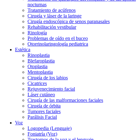
nocturnas
Tratamiento de acúfenos
Cirugía y láser de la laringe
Cirugía endoscópica de senos paranasales
Rehabilitación vestibular
Rinología
Problemas de oído en el buceo
Otorrinolaringología pediatrica
Estética
Rinoplastia
Blefaroplastia
Otoplastia
Mentoplastia
Cirugía de los labios
Cicatrices
Rejuvenecimiento facial
Láser cutáneo
Cirugía de las malformaciones faciales
Cirugía de órbita
Tumores faciales
Parálisis Facial
Voz
Logopedia (Lenguaje)
Foniatría (Voz)
Trastornos de la voz y el lenguaje