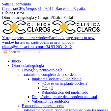
Saltar al contenido
Contactar
CEls Vergós 31, 08017, Barcelona. España.
Clí­nica Clarós
Otorrinolaringología y Cirugía Plástica Facial
X page opens in new window
Facebook page opens in new
window
Instagram page opens in new window
clinica@clinicaclaros.com
+34 93 203 12 12
Spanish
Inicio
Otorrinolaringología
Otología y neuro-otología
Tratamiento completo de la sordera
Implante Coclear y Oído Medio
¿Que es un implante coclear?
Cirugía
Rehabilitación del implantado
Diagnóstico precoz de la sordera neonatal
Valoración de audífonos
Extracción tapones de cera
Tratamiento no quirúrgico del ronquido y de las apneas