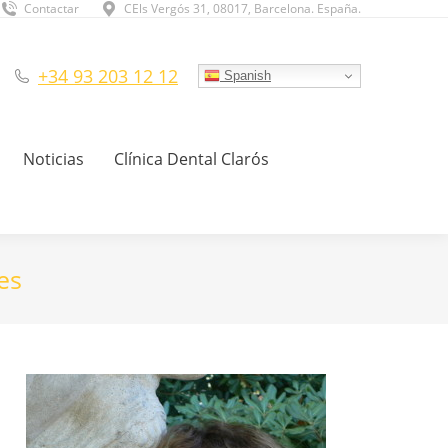
Contactar
CEls Vergós 31, 08017, Barcelona. España.
+34 93 203 12 12
Spanish
Noticias
Clínica Dental Clarós
es