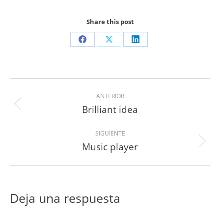
Share this post
Share
Share
Share
on
on
on
Facebook
X
LinkedIn
Navegación
ANTERIOR
entre
Brilliant idea
Proyecto
anterior
proyectos
SIGUIENTE
Music player
Proyecto
siguiente
Deja una respuesta