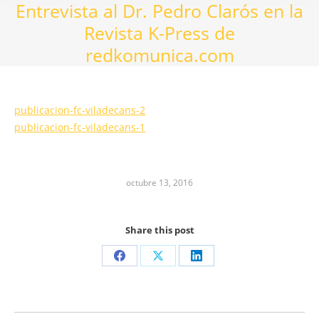
Entrevista al Dr. Pedro Clarós en la
Revista K-Press de
redkomunica.com
publicacion-fc-viladecans-2
publicacion-fc-viladecans-1
octubre 13, 2016
Share this post
Share
Share
Share
on
on
on
Facebook
X
LinkedIn