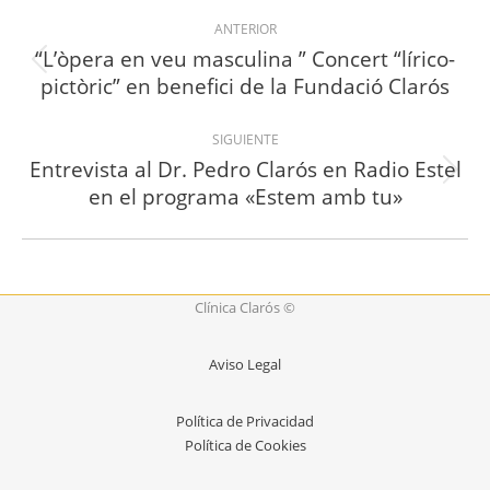
Navegación
ANTERIOR
entre
“L’òpera en veu masculina ” Concert “lírico-
Proyecto
pictòric” en benefici de la Fundació Clarós
proyectos
anterior
SIGUIENTE
Entrevista al Dr. Pedro Clarós en Radio Estel
Proyecto
en el programa «Estem amb tu»
siguiente
Clínica Clarós ©
Aviso Legal
Política de Privacidad
Política de Cookies