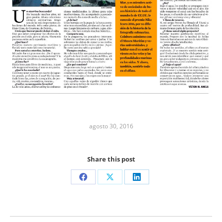
agosto 30, 2016
Share this post
Share
Share
Share
on
on
on
Facebook
X
LinkedIn