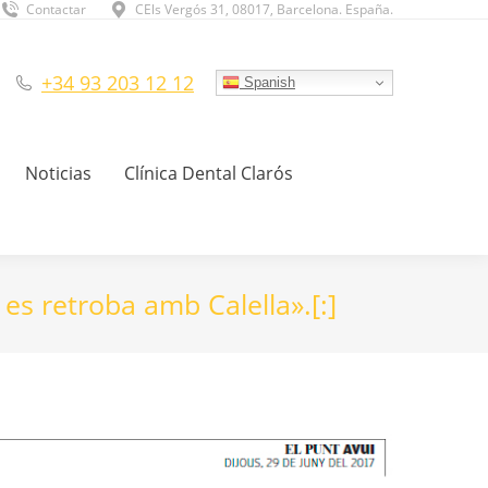
Contactar
CEls Vergós 31, 08017, Barcelona. España.
+34 93 203 12 12
Spanish
Noticias
Clínica Dental Clarós
t es retroba amb Calella».[:]