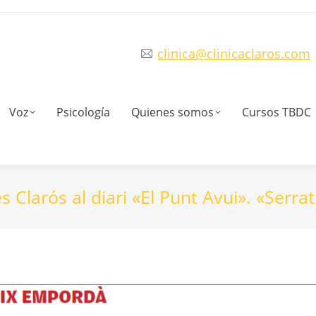
clinica@clinicaclaros.com
Voz
Psicología
Quienes somos
Cursos TBDC
s Clarós al diari «El Punt Avui». «Serra