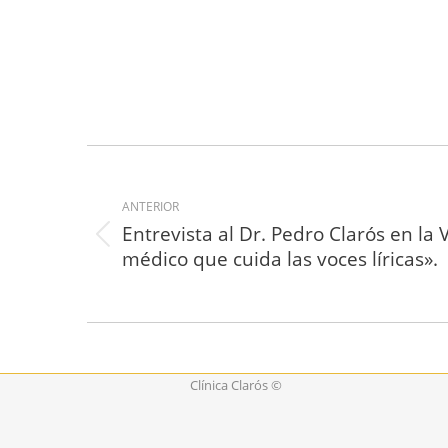
Navegación
entre
ANTERIOR
Entrevista al Dr. Pedro Clarós en la
proyectos
Proyecto
médico que cuida las voces líricas».
anterior
Clínica Clarós ©