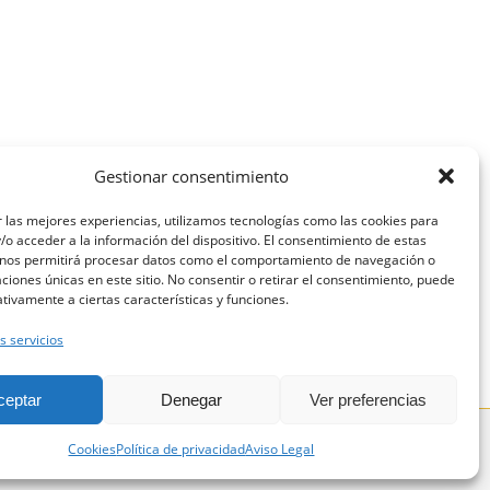
Gestionar consentimiento
SIGUIENTE
 las mejores experiencias, utilizamos tecnologías como las cookies para
re el concert cancel·lat «La Fundació
o acceder a la información del dispositivo. El consentimiento de estas
oan Manuel Serrat. Concert benèfic a
 nos permitirá procesar datos como el comportamiento de navegación o
frugell. Amb Sílvia Pérez Cruz, Miquel
caciones únicas en este sitio. No consentir o retirar el consentimiento, puede
tivamente a ciertas características y funciones.
Abras y Peix Fregit»
s servicios
ceptar
Denegar
Ver preferencias
Política de Privacidad
Política de Cookies
Cookies
Política de privacidad
Aviso Legal