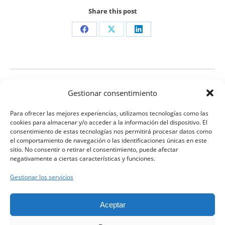
Share this post
Share
Share
Share
on
on
on
Facebook
X
LinkedIn
Navegación
ANTERIOR
Gestionar consentimiento
entre
Joan Clarós, l’heroi figuerenc oblidat pel pas
Proyecto
del temps
Para ofrecer las mejores experiencias, utilizamos tecnologías como las
proyectos
anterior
cookies para almacenar y/o acceder a la información del dispositivo. El
consentimiento de estas tecnologías nos permitirá procesar datos como
SIGUIENTE
el comportamiento de navegación o las identificaciones únicas en este
sitio. No consentir o retirar el consentimiento, puede afectar
74 Curso de disección del Hueso Temporal.
Proyecto
negativamente a ciertas características y funciones.
siguiente
Gestionar los servicios
Clínica Clarós ©
Aceptar