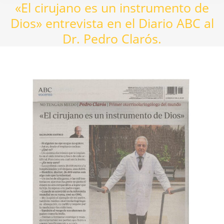
«El cirujano es un instrumento de
Dios» entrevista en el Diario ABC al
Dr. Pedro Clarós.