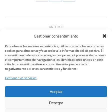
Share
Share
Share
on
on
on
Facebook
X
LinkedIn
Navegación
ANTERIOR
entre
ActivePure, la apuesta de la Clínica Clarós
Gestionar consentimiento
Proyecto
para combatir patógenos
proyectos
anterior
Para ofrecer las mejores experiencias, utilizamos tecnologías como las
cookies para almacenar y/o acceder a la información del dispositivo. El
SIGUIENTE
consentimiento de estas tecnologías nos permitirá procesar datos como
Estudio sobre los mártires de la Cartuja de
el comportamiento de navegación o las identificaciones únicas en este
Proyecto
sitio. No consentir o retirar el consentimiento, puede afectar
Tiana, por el Dr. Pedro Clarós.
siguiente
negativamente a ciertas características y funciones.
Gestionar los servicios
Clínica Clarós ©
Aceptar
Denegar
Aviso Legal