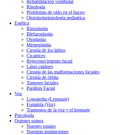
Rehabilitación vestibular
Rinología
Problemas de oído en el buceo
Otorrinolaringología pediatrica
Estética
Rinoplastia
Blefaroplastia
Otoplastia
Mentoplastia
Cirugía de los labios
Cicatrices
Rejuvenecimiento facial
Láser cutáneo
Cirugía de las malformaciones faciales
Cirugía de órbita
Tumores faciales
Parálisis Facial
Voz
Logopedia (Lenguaje)
Foniatría (Voz)
Trastornos de la voz y el lenguaje
Psicología
Quienes somos
Nuestro equipo
Nuestras instalaciones