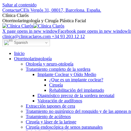
Saltar al contenido
Contactar
CEls Vergós 31, 08017, Barcelona. España.
Clí­nica Clarós
Otorrinolaringología y Cirugía Plástica Facial
X page opens in new window
Facebook page opens in new window
I
clinica@clinicaclaros.com
+34 93 203 12 12
Spanish
Inicio
Otorrinolaringología
Otología y neuro-otología
Tratamiento completo de la sordera
Implante Coclear y Oído Medio
¿Que es un implante coclear?
Cirugía
Rehabilitación del implantado
Diagnóstico precoz de la sordera neonatal
Valoración de audífonos
Extracción tapones de cera
Tratamiento no quirúrgico del ronquido y de las apneas 
Tratamiento de acúfenos
Cirugía y láser de la laringe
Cirugía endoscópica de senos paranasales