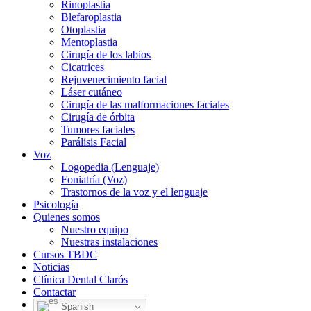
Rinoplastia
Blefaroplastia
Otoplastia
Mentoplastia
Cirugía de los labios
Cicatrices
Rejuvenecimiento facial
Láser cutáneo
Cirugía de las malformaciones faciales
Cirugía de órbita
Tumores faciales
Parálisis Facial
Voz
Logopedia (Lenguaje)
Foniatría (Voz)
Trastornos de la voz y el lenguaje
Psicología
Quienes somos
Nuestro equipo
Nuestras instalaciones
Cursos TBDC
Noticias
Clínica Dental Clarós
Contactar
Spanish