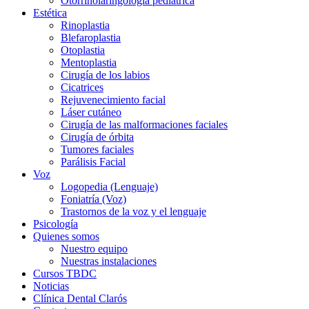
Otorrinolaringología pediatrica
Estética
Rinoplastia
Blefaroplastia
Otoplastia
Mentoplastia
Cirugía de los labios
Cicatrices
Rejuvenecimiento facial
Láser cutáneo
Cirugía de las malformaciones faciales
Cirugía de órbita
Tumores faciales
Parálisis Facial
Voz
Logopedia (Lenguaje)
Foniatría (Voz)
Trastornos de la voz y el lenguaje
Psicología
Quienes somos
Nuestro equipo
Nuestras instalaciones
Cursos TBDC
Noticias
Clínica Dental Clarós