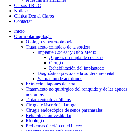
Nuestras instalaciones
Cursos TBDC
Noticias
Clínica Dental Clarós
Contactar
Inicio
Otorrinolaringología
Otología y neuro-otología
Tratamiento completo de la sordera
Implante Coclear y Oído Medio
¿Que es un implante coclear?
Cirugía
Rehabilitación del implantado
Diagnóstico precoz de la sordera neonatal
Valoración de audífonos
Extracción tapones de cera
Tratamiento no quirúrgico del ronquido y de las apneas
nocturnas
Tratamiento de acúfenos
Cirugía y láser de la laringe
Cirugía endoscópica de senos paranasales
Rehabilitación vestibular
Rinología
Problemas de oído en el buceo