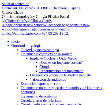
Saltar al contenido
Contactar
CEls Vergós 31, 08017, Barcelona. España.
Clí­nica Clarós
Otorrinolaringología y Cirugía Plástica Facial
X page opens in new window
Facebook page opens in new
window
Instagram page opens in new window
clinica@clinicaclaros.com
+34 93 203 12 12
Inicio
Otorrinolaringología
Otología y neuro-otología
Tratamiento completo de la sordera
Implante Coclear y Oído Medio
¿Que es un implante coclear?
Cirugía
Rehabilitación del implantado
Diagnóstico precoz de la sordera neonatal
Valoración de audífonos
Extracción tapones de cera
Tratamiento no quirúrgico del ronquido y de las apneas
nocturnas
Tratamiento de acúfenos
Cirugía y láser de la laringe
Cirugía endoscópica de senos paranasales