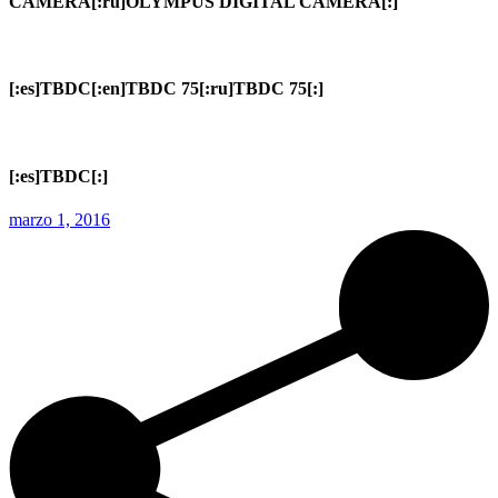
CAMERA[:ru]OLYMPUS DIGITAL CAMERA[:]
[:es]TBDC[:en]TBDC 75[:ru]TBDC 75[:]
[:es]TBDC[:]
marzo 1, 2016