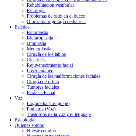
Rehabilitación vestibular
Rinología
Problemas de oído en el buceo
Otorrinolaringología pediatrica
Estética
Rinoplastia
Blefaroplastia
Otoplastia
Mentoplastia
Cirugía de los labios
Cicatrices
Rejuvenecimiento facial
Láser cutáneo
Cirugía de las malformaciones faciales
Cirugía de órbita
Tumores faciales
Parálisis Facial
Voz
Logopedia (Lenguaje)
Foniatría (Voz)
Trastornos de la voz y el lenguaje
Psicología
Quienes somos
Nuestro equipo