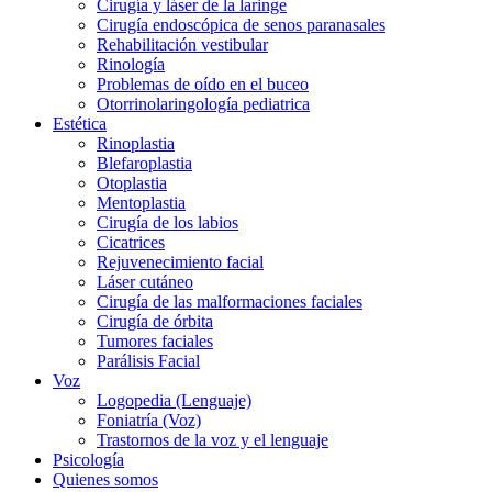
Cirugía y láser de la laringe
Cirugía endoscópica de senos paranasales
Rehabilitación vestibular
Rinología
Problemas de oído en el buceo
Otorrinolaringología pediatrica
Estética
Rinoplastia
Blefaroplastia
Otoplastia
Mentoplastia
Cirugía de los labios
Cicatrices
Rejuvenecimiento facial
Láser cutáneo
Cirugía de las malformaciones faciales
Cirugía de órbita
Tumores faciales
Parálisis Facial
Voz
Logopedia (Lenguaje)
Foniatría (Voz)
Trastornos de la voz y el lenguaje
Psicología
Quienes somos