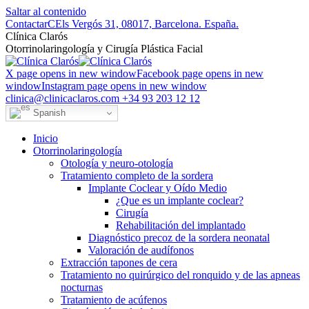
Saltar al contenido
Contactar
CEls Vergós 31, 08017, Barcelona. España.
Clí­nica Clarós
Otorrinolaringología y Cirugía Plástica Facial
X page opens in new window
Facebook page opens in new
window
Instagram page opens in new window
clinica@clinicaclaros.com
+34 93 203 12 12
Spanish
Inicio
Otorrinolaringología
Otología y neuro-otología
Tratamiento completo de la sordera
Implante Coclear y Oído Medio
¿Que es un implante coclear?
Cirugía
Rehabilitación del implantado
Diagnóstico precoz de la sordera neonatal
Valoración de audífonos
Extracción tapones de cera
Tratamiento no quirúrgico del ronquido y de las apneas
nocturnas
Tratamiento de acúfenos