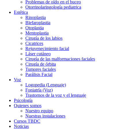
Problemas de oído en el buceo
Otorrinolaringología pediatrica
Estética
Rinoplastia
Blefaroplastia
Otoplastia
Mentoplastia
Cirugía de los labios
Cicatrices
Rejuvenecimiento facial
Láser cutáneo
Cirugía de las malformaciones faciales
Cirugía de órbita
Tumores faciales
Parálisis Facial
Voz
Logopedia (Lenguaje)
Foniatría (Voz)
Trastornos de la voz y el lenguaje
Psicología
Quienes somos
Nuestro equipo
Nuestras instalaciones
Cursos TBDC
Noticias