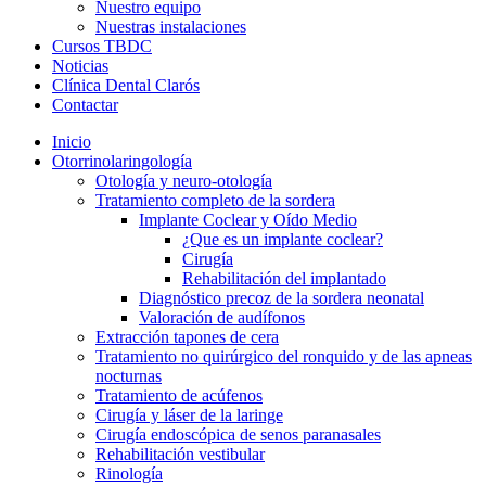
Nuestro equipo
Nuestras instalaciones
Cursos TBDC
Noticias
Clínica Dental Clarós
Contactar
Inicio
Otorrinolaringología
Otología y neuro-otología
Tratamiento completo de la sordera
Implante Coclear y Oído Medio
¿Que es un implante coclear?
Cirugía
Rehabilitación del implantado
Diagnóstico precoz de la sordera neonatal
Valoración de audífonos
Extracción tapones de cera
Tratamiento no quirúrgico del ronquido y de las apneas
nocturnas
Tratamiento de acúfenos
Cirugía y láser de la laringe
Cirugía endoscópica de senos paranasales
Rehabilitación vestibular
Rinología