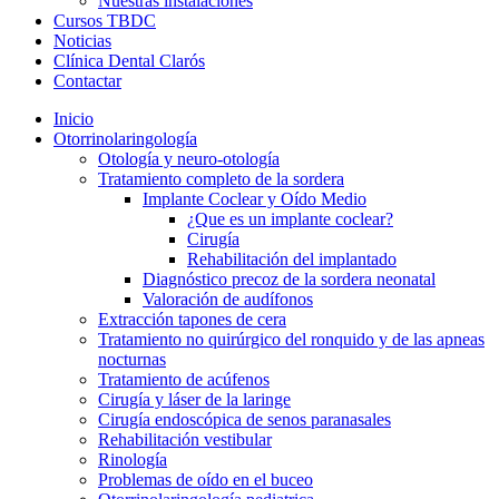
Nuestras instalaciones
Cursos TBDC
Noticias
Clínica Dental Clarós
Contactar
Inicio
Otorrinolaringología
Otología y neuro-otología
Tratamiento completo de la sordera
Implante Coclear y Oído Medio
¿Que es un implante coclear?
Cirugía
Rehabilitación del implantado
Diagnóstico precoz de la sordera neonatal
Valoración de audífonos
Extracción tapones de cera
Tratamiento no quirúrgico del ronquido y de las apneas
nocturnas
Tratamiento de acúfenos
Cirugía y láser de la laringe
Cirugía endoscópica de senos paranasales
Rehabilitación vestibular
Rinología
Problemas de oído en el buceo