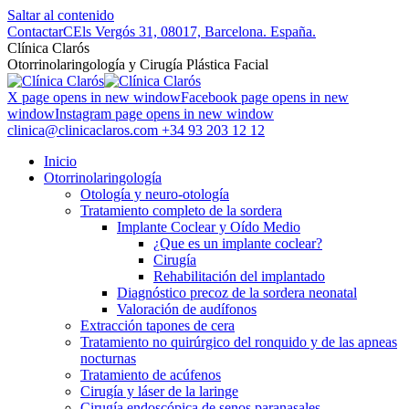
Saltar al contenido
Contactar
CEls Vergós 31, 08017, Barcelona. España.
Clí­nica Clarós
Otorrinolaringología y Cirugía Plástica Facial
X page opens in new window
Facebook page opens in new
window
Instagram page opens in new window
clinica@clinicaclaros.com
+34 93 203 12 12
Inicio
Otorrinolaringología
Otología y neuro-otología
Tratamiento completo de la sordera
Implante Coclear y Oído Medio
¿Que es un implante coclear?
Cirugía
Rehabilitación del implantado
Diagnóstico precoz de la sordera neonatal
Valoración de audífonos
Extracción tapones de cera
Tratamiento no quirúrgico del ronquido y de las apneas
nocturnas
Tratamiento de acúfenos
Cirugía y láser de la laringe
Cirugía endoscópica de senos paranasales