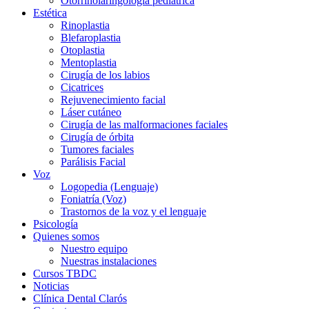
Otorrinolaringología pediatrica
Estética
Rinoplastia
Blefaroplastia
Otoplastia
Mentoplastia
Cirugía de los labios
Cicatrices
Rejuvenecimiento facial
Láser cutáneo
Cirugía de las malformaciones faciales
Cirugía de órbita
Tumores faciales
Parálisis Facial
Voz
Logopedia (Lenguaje)
Foniatría (Voz)
Trastornos de la voz y el lenguaje
Psicología
Quienes somos
Nuestro equipo
Nuestras instalaciones
Cursos TBDC
Noticias
Clínica Dental Clarós