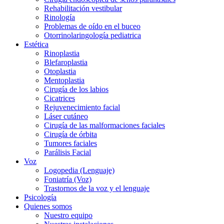
Rehabilitación vestibular
Rinología
Problemas de oído en el buceo
Otorrinolaringología pediatrica
Estética
Rinoplastia
Blefaroplastia
Otoplastia
Mentoplastia
Cirugía de los labios
Cicatrices
Rejuvenecimiento facial
Láser cutáneo
Cirugía de las malformaciones faciales
Cirugía de órbita
Tumores faciales
Parálisis Facial
Voz
Logopedia (Lenguaje)
Foniatría (Voz)
Trastornos de la voz y el lenguaje
Psicología
Quienes somos
Nuestro equipo