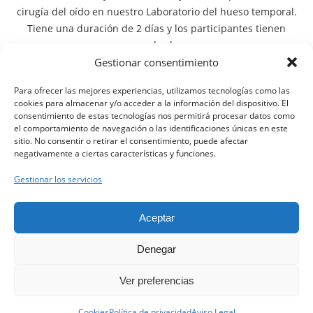
cirugía del oído en nuestro Laboratorio del hueso temporal.
Tiene una duración de 2 días y los participantes tienen
acceso a dos huesos.
Gestionar consentimiento
Centro de instrucción: Laboratorio permanente del hueso
temporal “Clínica Dental Clarós”, localizado en
Viladecans
Para ofrecer las mejores experiencias, utilizamos tecnologías como las
(Barcelona – Spain)
, a 4 Km. del Aeropuerto de Barcelona.
cookies para almacenar y/o acceder a la información del dispositivo. El
consentimiento de estas tecnologías nos permitirá procesar datos como
el comportamiento de navegación o las identificaciones únicas en este
sitio. No consentir o retirar el consentimiento, puede afectar
negativamente a ciertas características y funciones.
Gestionar los servicios
Clínica Clarós ©
Aceptar
Denegar
Aviso Legal
Ver preferencias
Política de Privacidad
Contacta con nosotros.
Política de Cookies
Cookies
Política de privacidad
Aviso Legal