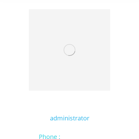
Alex Green
administrator
Phone :
001 234 56 79