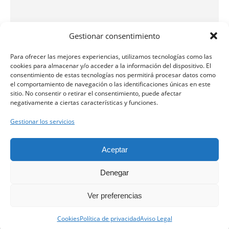
Gestionar consentimiento
Para ofrecer las mejores experiencias, utilizamos tecnologías como las
cookies para almacenar y/o acceder a la información del dispositivo. El
consentimiento de estas tecnologías nos permitirá procesar datos como
el comportamiento de navegación o las identificaciones únicas en este
sitio. No consentir o retirar el consentimiento, puede afectar
negativamente a ciertas características y funciones.
Equipo de Rehabilitación Vestibular
Gestionar los servicios
Clínica Clarós ©
Aceptar
Denegar
Aviso Legal
Ver preferencias
Política de Privacidad
Contacta con nosotros.
Política de Cookies
Cookies
Política de privacidad
Aviso Legal
Open ch