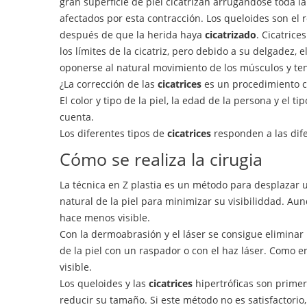
gran superficie de piel cicatrizan arrugándose toda l
afectados por esta contracción. Los queloides son el
después de que la herida haya
cicatrizado
. Cicatrice
los límites de la cicatriz, pero debido a su delgadez
oponerse al natural movimiento de los músculos y te
¿La corrección de las
cicatrices
es un procedimiento c
El color y tipo de la piel, la edad de la persona y el 
cuenta.
Los diferentes tipos de
cicatrices
responden a las dife
Cómo se realiza la cirugia
La técnica en Z plastia es un método para desplazar
natural de la piel para minimizar su visibiliddad. Aun
hace menos visible.
Con la dermoabrasión y el láser se consigue eliminar
de la piel con un raspador o con el haz láser. Como e
visible.
Los queloides y las
cicatrices
hipertróficas son primer
reducir su tamaño. Si este método no es satisfactorio,