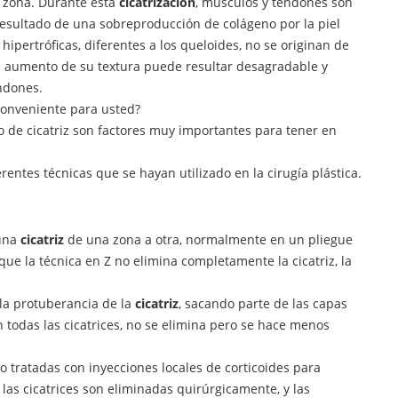
a zona. Durante esta
cicatrización
, músculos y tendones son
 resultado de una sobreproducción de colágeno por la piel
s hipertróficas, diferentes a los queloides, no se originan de
, el aumento de su textura puede resultar desagradable y
ndones.
onveniente para usted?
tipo de cicatriz son factores muy importantes para tener en
rentes técnicas que se hayan utilizado en la cirugía plástica.
 una
cicatriz
de una zona a otra, normalmente en un pliegue
que la técnica en Z no elimina completamente la cicatriz, la
 la protuberancia de la
cicatriz
, sacando parte de las capas
n todas las cicatrices, no se elimina pero se hace menos
o tratadas con inyecciones locales de corticoides para
 las cicatrices son eliminadas quirúrgicamente, y las