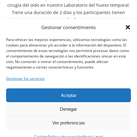
cirugía del oído en nuestro Laboratorio del hueso temporal.
Tiene una duración de 2 días y los participantes tienen
acceso a dos huesos.
Gestionar consentimiento
Centro de instrucción: Laboratorio permanente del hueso
temporal “Clínica Dental Clarós”, localizado en
Viladecans
Para ofrecer las mejores experiencias, utilizamos tecnologías como las
(Barcelona – Spain)
, a 4 Km. del Aeropuerto de Barcelona.
cookies para almacenar y/o acceder a la información del dispositivo. El
consentimiento de estas tecnologías nos permitirá procesar datos como
el comportamiento de navegación o las identificaciones únicas en este
sitio. No consentir o retirar el consentimiento, puede afectar
negativamente a ciertas características y funciones.
Gestionar los servicios
Clínica Clarós ©
Aceptar
Denegar
Aviso Legal
Ver preferencias
Política de Privacidad
Contacta con nosotros.
Política de Cookies
Cookies
Política de privacidad
Aviso Legal