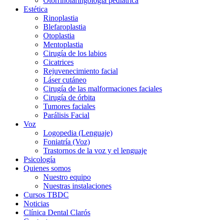
Otorrinolaringología pediatrica
Estética
Rinoplastia
Blefaroplastia
Otoplastia
Mentoplastia
Cirugía de los labios
Cicatrices
Rejuvenecimiento facial
Láser cutáneo
Cirugía de las malformaciones faciales
Cirugía de órbita
Tumores faciales
Parálisis Facial
Voz
Logopedia (Lenguaje)
Foniatría (Voz)
Trastornos de la voz y el lenguaje
Psicología
Quienes somos
Nuestro equipo
Nuestras instalaciones
Cursos TBDC
Noticias
Clínica Dental Clarós