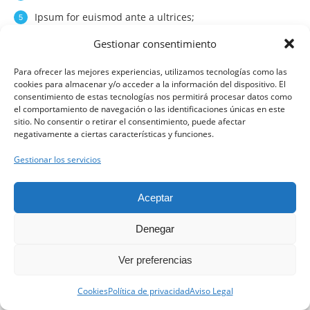
Ipsum for euismod ante a ultrices;
Dolor aliquet magna justo laoreet;
Gestionar consentimiento
Mauris risus felisrdiet quis;
Para ofrecer las mejores experiencias, utilizamos tecnologías como las
cookies para almacenar y/o acceder a la información del dispositivo. El
Lorem hendrerit risus felisrdiet.
consentimiento de estas tecnologías nos permitirá procesar datos como
el comportamiento de navegación o las identificaciones únicas en este
sitio. No consentir o retirar el consentimiento, puede afectar
negativamente a ciertas características y funciones.
Clínica Clarós ©
Gestionar los servicios
Aviso Legal
Aceptar
Política de Privacidad
Denegar
Política de Cookies
Ver preferencias
Contacta con nosotros.
Cookies
Política de privacidad
Aviso Legal
Open ch