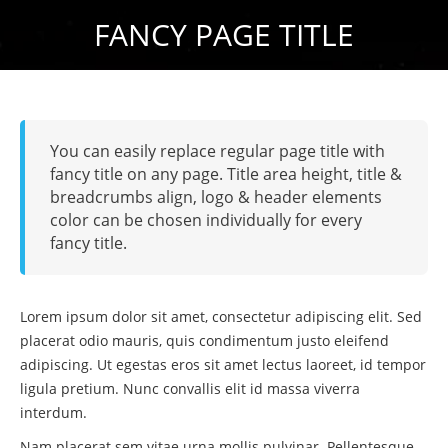
FANCY PAGE TITLE
Estás aquí:
You can easily replace regular page title with
fancy title on any page. Title area height, title &
breadcrumbs align, logo & header elements
color can be chosen individually for every
fancy title.
Lorem ipsum dolor sit amet, consectetur adipiscing elit. Sed
placerat odio mauris, quis condimentum justo eleifend
adipiscing. Ut egestas eros sit amet lectus laoreet, id tempor
ligula pretium. Nunc convallis elit id massa viverra
interdum.
Nam placerat sem vitae urna mollis pulvinar. Pellentesque