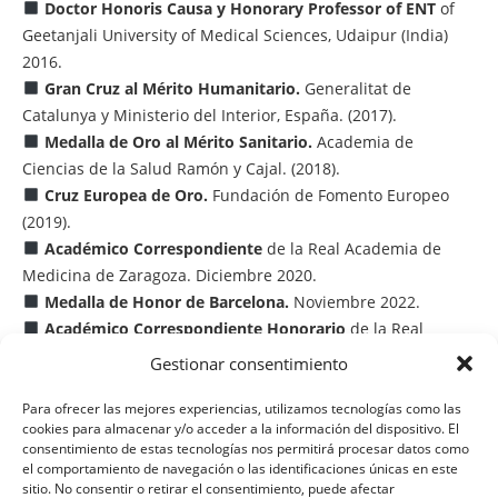
Doctor Honoris Causa y Honorary Professor of ENT
of
Geetanjali University of Medical Sciences, Udaipur (India)
2016.
Gran Cruz al Mérito Humanitario.
Generalitat de
Catalunya y Ministerio del Interior, España. (2017).
Medalla de Oro al Mérito Sanitario.
Academia de
Ciencias de la Salud Ramón y Cajal. (2018).
Cruz Europea de Oro.
Fundación de Fomento Europeo
(2019).
Académico Correspondiente
de la Real Academia de
Medicina de Zaragoza. Diciembre 2020.
Medalla de Honor de Barcelona.
Noviembre 2022.
Académico Correspondiente Honorario
de la Real
Academia Nacional de Medicina de España. 2024
Gestionar consentimiento
Cónsul Honorario
de la República de Cabo Verde en
Barcelona – Catalunya. 2024
Para ofrecer las mejores experiencias, utilizamos tecnologías como las
cookies para almacenar y/o acceder a la información del dispositivo. El
consentimiento de estas tecnologías nos permitirá procesar datos como
el comportamiento de navegación o las identificaciones únicas en este
Mayo 2025.
sitio. No consentir o retirar el consentimiento, puede afectar