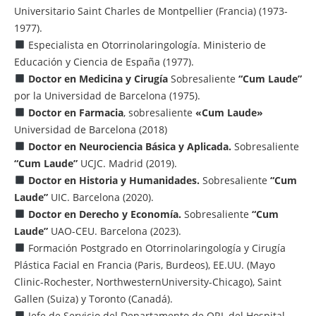
Universitario Saint Charles de Montpellier (Francia) (1973-
1977).
Especialista en Otorrinolaringología. Ministerio de
Educación y Ciencia de España (1977).
Doctor en Medicina y Cirugía
Sobresaliente
“Cum Laude”
por la Universidad de Barcelona (1975).
Doctor en Farmacia
, sobresaliente
«Cum Laude»
Universidad de Barcelona (2018)
Doctor en Neurociencia Básica y Aplicada.
Sobresaliente
“Cum Laude”
UCJC. Madrid (2019).
Doctor en Historia y Humanidades.
Sobresaliente
“Cum
Laude”
UIC. Barcelona (2020).
Doctor en Derecho y Economía.
Sobresaliente
“Cum
Laude”
UAO-CEU. Barcelona (2023).
Formación Postgrado en Otorrinolaringología y Cirugía
Plástica Facial en Francia (Paris, Burdeos), EE.UU. (Mayo
Clinic-Rochester, NorthwesternUniversity-Chicago), Saint
Gallen (Suiza) y Toronto (Canadá).
Jefe de Servicio del Departamento de ORL del Hospital